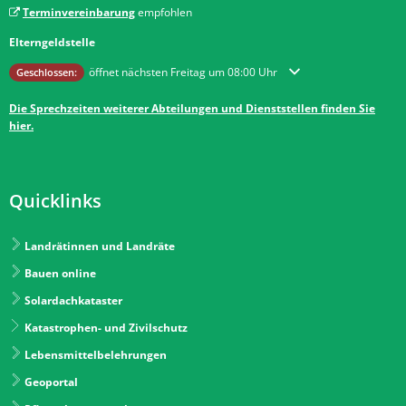
Terminvereinbarung
empfohlen
Elterngeldstelle
Klicken, um weitere Öffnungs- oder Schließzeiten auszublenden
öffnet nächsten Freitag um 08:00 Uhr
Geschlossen:
Die Sprechzeiten weiterer Abteilungen und Dienststellen finden Sie
hier.
Quicklinks
Landrätinnen und Landräte
Bauen online
Solardachkataster
Katastrophen- und Zivilschutz
Lebensmittelbelehrungen
Geoportal