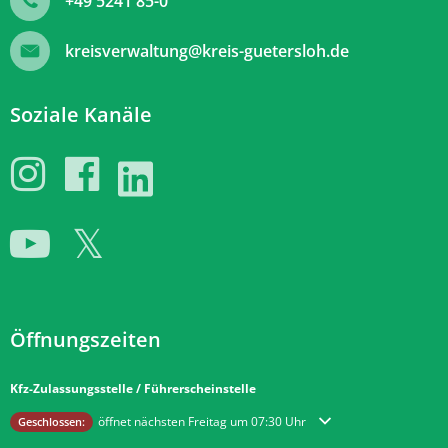
+49 5241 85-0
kreisverwaltung@kreis-guetersloh.de
Soziale Kanäle
Öffnungszeiten
Kfz-Zulassungsstelle / Führerscheinstelle
Klicken, um weitere Öffnungs- oder Schließzeiten auszublenden
öffnet nächsten Freitag um 07:30 Uhr
Geschlossen: