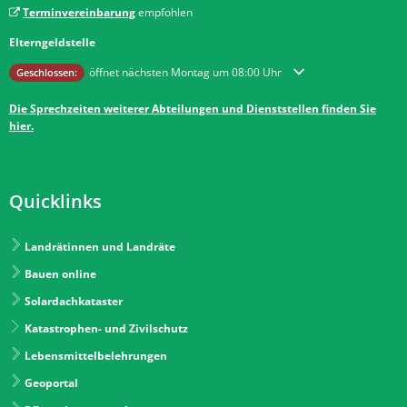
Terminvereinbarung
empfohlen
Elterngeldstelle
Klicken, um weitere Öffnungs- oder Schließzeiten auszublenden
öffnet nächsten Montag um 08:00 Uhr
Geschlossen:
Die Sprechzeiten weiterer Abteilungen und Dienststellen finden Sie
hier.
Quicklinks
Landrätinnen und Landräte
Bauen online
Solardachkataster
Katastrophen- und Zivilschutz
Lebensmittelbelehrungen
Geoportal