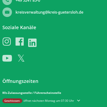
+49 5241 85-0
kreisverwaltung@kreis-guetersloh.de
Soziale Kanäle
Öffnungszeiten
Kfz-Zulassungsstelle / Führerscheinstelle
Klicken, um weitere Öffnungs- oder Schließzeiten auszublenden
öffnet nächsten Montag um 07:30 Uhr
Geschlossen: