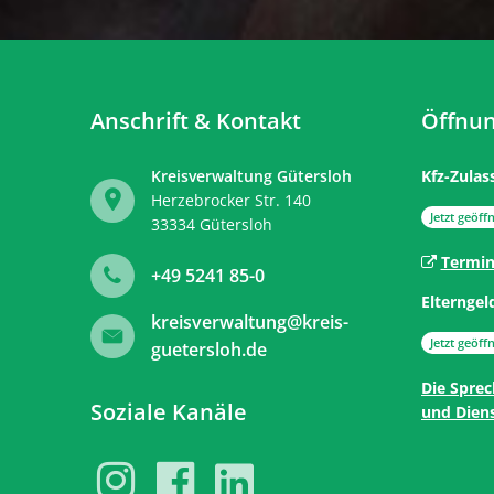
Anschrift & Kontakt
Öffnun
Kreisverwaltung Gütersloh
Kfz-Zulas
Herzebrocker Str. 140
Klicken, 
Jetzt geöffn
33334
Gütersloh
Termin
+49 5241 85-0
Elterngel
kreisverwaltung@kreis-
Klicken, 
Jetzt geöffn
guetersloh.de
Die Sprec
Soziale Kanäle
und Diens