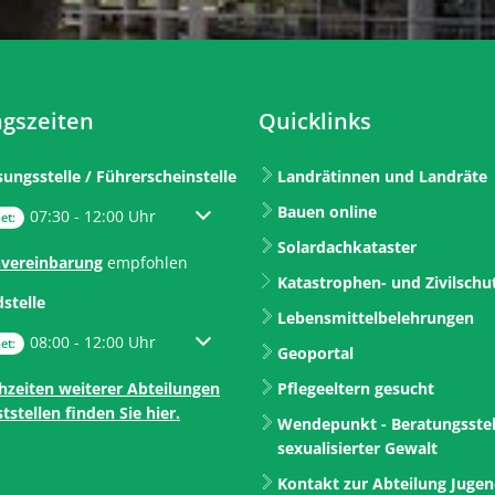
gszeiten
Quicklinks
sungsstelle / Führerscheinstelle
Landrätinnen und Landräte
Bauen online
um weitere Öffnungs- oder Schließzeiten auszublenden
07:30
-
12:00
Uhr
Von 07:30 bis 12:00 Uhr
et:
Solardachkataster
vereinbarung
empfohlen
Katastrophen- und Zivilschu
dstelle
Lebensmittelbelehrungen
um weitere Öffnungs- oder Schließzeiten auszublenden
08:00
-
12:00
Uhr
Von 08:00 bis 12:00 Uhr
et:
Geoportal
hzeiten weiterer Abteilungen
Pflegeeltern gesucht
tstellen finden Sie hier.
Wendepunkt - Beratungsstel
sexualisierter Gewalt
Kontakt zur Abteilung Juge