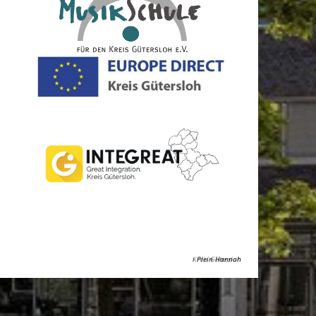
Kreis Gütersloh
Plein Hannah