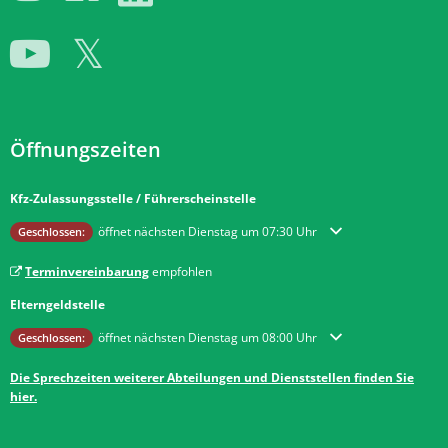
Öffnungszeiten
Kfz-Zulassungsstelle / Führerscheinstelle
Klicken, um weitere Öffnungs- oder Schließzeiten auszublenden
öffnet nächsten Dienstag um 07:30 Uhr
Geschlossen:
Terminvereinbarung
empfohlen
Elterngeldstelle
Klicken, um weitere Öffnungs- oder Schließzeiten auszublenden
öffnet nächsten Dienstag um 08:00 Uhr
Geschlossen:
Die Sprechzeiten weiterer Abteilungen und Dienststellen finden Sie
hier.