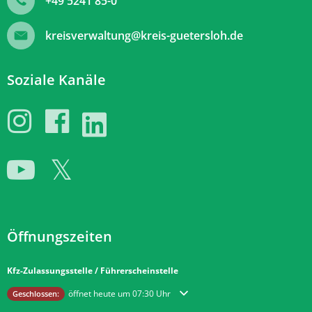
+49 5241 85-0
kreisverwaltung@kreis-guetersloh.de
Soziale Kanäle
Öffnungszeiten
Kfz-Zulassungsstelle / Führerscheinstelle
Klicken, um weitere Öffnungs- oder Schließzeiten auszublenden
öffnet heute um 07:30 Uhr
Geschlossen: