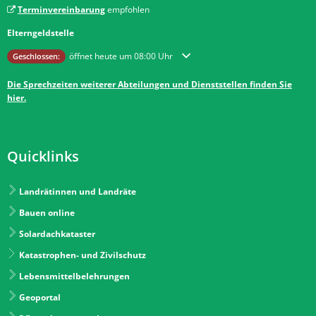
Terminvereinbarung
empfohlen
Elterngeldstelle
Klicken, um weitere Öffnungs- oder Schließzeiten auszublenden
öffnet heute um 08:00 Uhr
Geschlossen:
Die Sprechzeiten weiterer Abteilungen und Dienststellen finden Sie
hier.
Quicklinks
Landrätinnen und Landräte
Bauen online
Solardachkataster
Katastrophen- und Zivilschutz
Lebensmittelbelehrungen
Geoportal