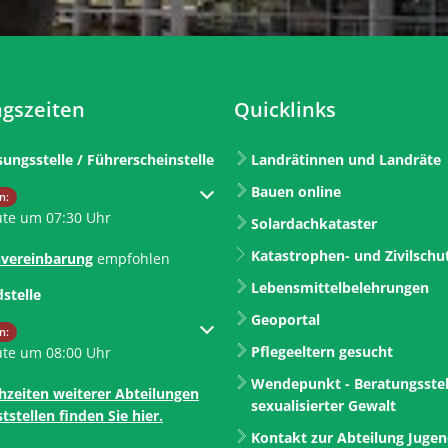
gszeiten
Quicklinks
sungsstelle / Führerscheinstelle
Landrätinnen und Landräte
Bauen online
um weitere Öffnungs- oder Schließzeiten auszublenden
n:
ute um 07:30 Uhr
Solardachkataster
Katastrophen- und Zivilschu
vereinbarung
empfohlen
Lebensmittelbelehrungen
dstelle
Geoportal
um weitere Öffnungs- oder Schließzeiten auszublenden
n:
Pflegeeltern gesucht
ute um 08:00 Uhr
Wendepunkt - Beratungsstel
hzeiten weiterer Abteilungen
sexualisierter Gewalt
tstellen finden Sie hier.
Kontakt zur Abteilung Juge