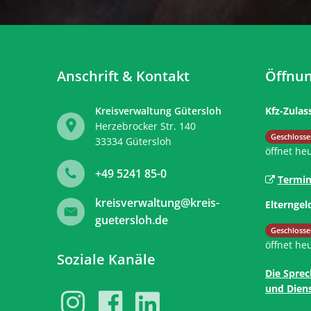
Anschrift & Kontakt
Öffnun
Kreisverwaltung Gütersloh
Kfz-Zulas
Herzebrocker Str. 140
Klicken, 
Geschlosse
33334
Gütersloh
öffnet he
+49 5241 85-0
Termin
kreisverwaltung@kreis-
Elterngel
guetersloh.de
Klicken, 
Geschlosse
öffnet he
Soziale Kanäle
Die Sprec
und Diens