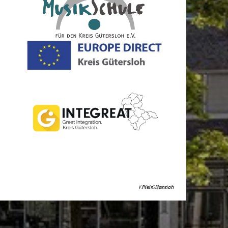
Kreis Gütersloh
Plein Hannah