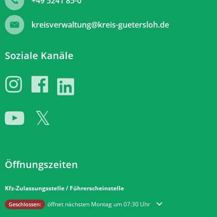
+49 5241 85-0
kreisverwaltung@kreis-guetersloh.de
Soziale Kanäle
Öffnungszeiten
Kfz-Zulassungsstelle / Führerscheinstelle
Klicken, um weitere Öffnungs- oder Schließzeiten auszublenden
öffnet nächsten Montag um 07:30 Uhr
Geschlossen: