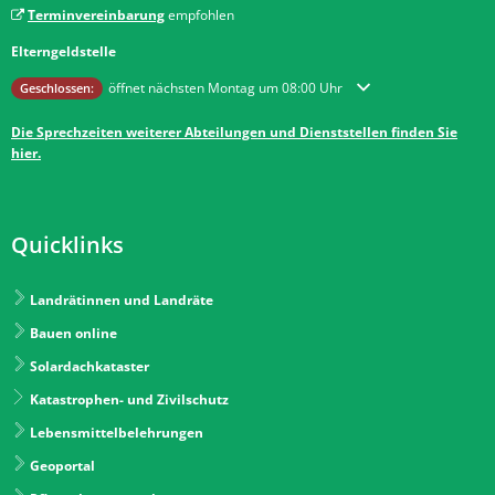
Terminvereinbarung
empfohlen
Elterngeldstelle
Klicken, um weitere Öffnungs- oder Schließzeiten auszublenden
öffnet nächsten Montag um 08:00 Uhr
Geschlossen:
Die Sprechzeiten weiterer Abteilungen und Dienststellen finden Sie
hier.
Quicklinks
Landrätinnen und Landräte
Bauen online
Solardachkataster
Katastrophen- und Zivilschutz
Lebensmittelbelehrungen
Geoportal