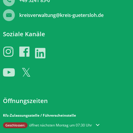
+49 5241 85-0
kreisverwaltung@kreis-guetersloh.de
Soziale Kanäle
Öffnungszeiten
Kfz-Zulassungsstelle / Führerscheinstelle
Klicken, um weitere Öffnungs- oder Schließzeiten auszublenden
öffnet nächsten Montag um 07:30 Uhr
Geschlossen: