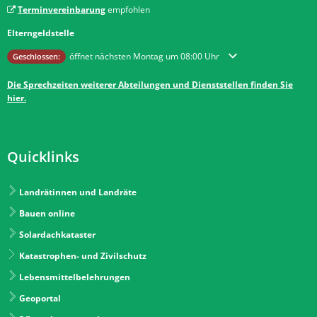
Terminvereinbarung
empfohlen
Elterngeldstelle
Klicken, um weitere Öffnungs- oder Schließzeiten auszublenden
öffnet nächsten Montag um 08:00 Uhr
Geschlossen:
Die Sprechzeiten weiterer Abteilungen und Dienststellen finden Sie
hier.
Quicklinks
Landrätinnen und Landräte
Bauen online
Solardachkataster
Katastrophen- und Zivilschutz
Lebensmittelbelehrungen
Geoportal