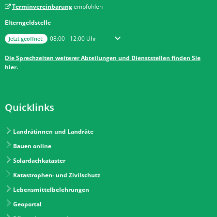
Terminvereinbarung
empfohlen
Elterngeldstelle
Klicken, um weitere Öffnungs- oder Schließzeiten auszublenden
Von 08:00 bis 12:00 Uhr
08:00
-
12:00
Uhr
Jetzt geöffnet:
Die Sprechzeiten weiterer Abteilungen und Dienststellen finden Sie
hier.
Quicklinks
Landrätinnen und Landräte
Bauen online
Solardachkataster
Katastrophen- und Zivilschutz
Lebensmittelbelehrungen
Geoportal