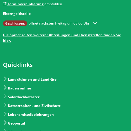
Terminvereinbarung
empfohlen
Elterngeldstelle
Klicken, um weitere Öffnungs- oder Schließzeiten auszublenden
öffnet nächsten Freitag um 08:00 Uhr
Geschlossen:
Die Sprechzeiten weiterer Abteilungen und Dienststellen finden Sie
hier.
Quicklinks
Landrätinnen und Landräte
Bauen online
Solardachkataster
Katastrophen- und Zivilschutz
Lebensmittelbelehrungen
Geoportal