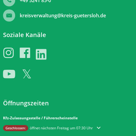
+49 5241 85-0
kreisverwaltung@kreis-guetersloh.de
Soziale Kanäle
Öffnungszeiten
Kfz-Zulassungsstelle / Führerscheinstelle
Klicken, um weitere Öffnungs- oder Schließzeiten auszublenden
öffnet nächsten Freitag um 07:30 Uhr
Geschlossen: