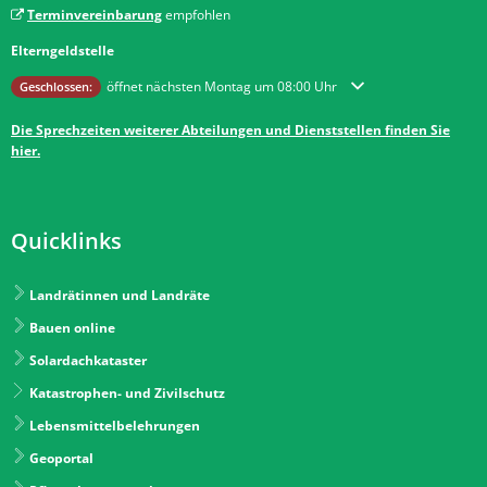
Terminvereinbarung
empfohlen
Elterngeldstelle
Klicken, um weitere Öffnungs- oder Schließzeiten auszublenden
öffnet nächsten Montag um 08:00 Uhr
Geschlossen:
Die Sprechzeiten weiterer Abteilungen und Dienststellen finden Sie
hier.
Quicklinks
Landrätinnen und Landräte
Bauen online
Solardachkataster
Katastrophen- und Zivilschutz
Lebensmittelbelehrungen
Geoportal