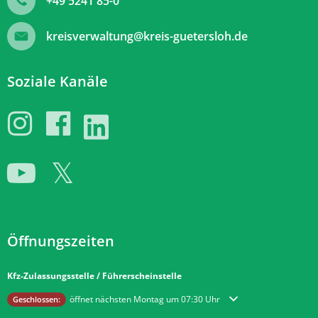
+49 5241 85-0
kreisverwaltung@kreis-guetersloh.de
Soziale Kanäle
Öffnungszeiten
Kfz-Zulassungsstelle / Führerscheinstelle
Klicken, um weitere Öffnungs- oder Schließzeiten auszublenden
öffnet nächsten Montag um 07:30 Uhr
Geschlossen: