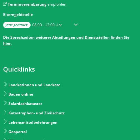
Terminvereinbarung
empfohlen
Elterngeldstelle
Klicken, um weitere Öffnungs- oder Schließzeiten auszublenden
Von 08:00 bis 12:00 Uhr
08:00
-
12:00
Uhr
Jetzt geöffnet:
Die Sprechzeiten weiterer Abteilungen und Dienststellen finden Sie
hier.
Quicklinks
Landrätinnen und Landräte
Bauen online
Solardachkataster
Katastrophen- und Zivilschutz
Lebensmittelbelehrungen
Geoportal