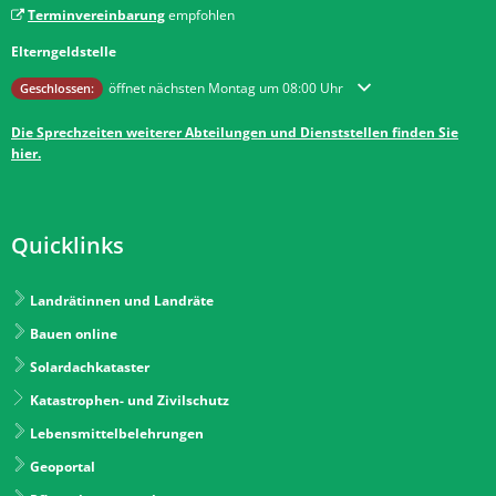
Terminvereinbarung
empfohlen
Elterngeldstelle
Klicken, um weitere Öffnungs- oder Schließzeiten auszublenden
öffnet nächsten Montag um 08:00 Uhr
Geschlossen:
Die Sprechzeiten weiterer Abteilungen und Dienststellen finden Sie
hier.
Quicklinks
Landrätinnen und Landräte
Bauen online
Solardachkataster
Katastrophen- und Zivilschutz
Lebensmittelbelehrungen
Geoportal