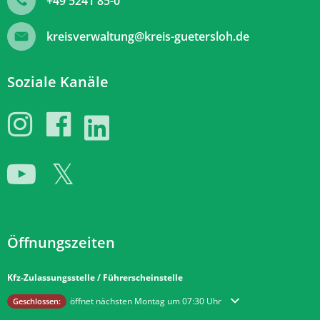
+49 5241 85-0
kreisverwaltung@kreis-guetersloh.de
Soziale Kanäle
Öffnungszeiten
Kfz-Zulassungsstelle / Führerscheinstelle
Klicken, um weitere Öffnungs- oder Schließzeiten auszublenden
öffnet nächsten Montag um 07:30 Uhr
Geschlossen: