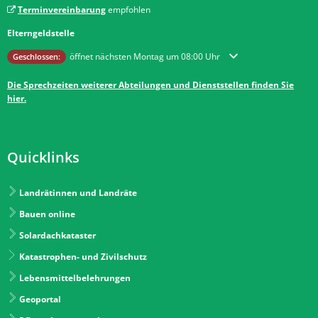
Terminvereinbarung
empfohlen
Elterngeldstelle
Klicken, um weitere Öffnungs- oder Schließzeiten auszublenden
öffnet nächsten Montag um 08:00 Uhr
Geschlossen:
Die Sprechzeiten weiterer Abteilungen und Dienststellen finden Sie
hier.
Quicklinks
Landrätinnen und Landräte
Bauen online
Solardachkataster
Katastrophen- und Zivilschutz
Lebensmittelbelehrungen
Geoportal