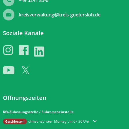
+49 5241 85-0
kreisverwaltung@kreis-guetersloh.de
Soziale Kanäle
Öffnungszeiten
Kfz-Zulassungsstelle / Führerscheinstelle
Klicken, um weitere Öffnungs- oder Schließzeiten auszublenden
öffnet nächsten Montag um 07:30 Uhr
Geschlossen: