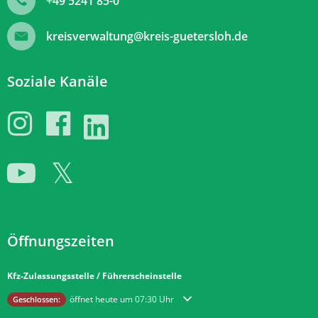
+49 5241 85-0
kreisverwaltung@kreis-guetersloh.de
Soziale Kanäle
Öffnungszeiten
Kfz-Zulassungsstelle / Führerscheinstelle
Klicken, um weitere Öffnungs- oder Schließzeiten auszublenden
öffnet heute um 07:30 Uhr
Geschlossen: