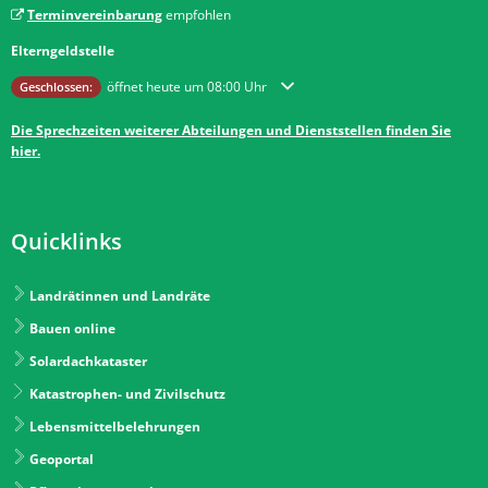
Terminvereinbarung
empfohlen
Elterngeldstelle
Klicken, um weitere Öffnungs- oder Schließzeiten auszublenden
öffnet heute um 08:00 Uhr
Geschlossen:
Die Sprechzeiten weiterer Abteilungen und Dienststellen finden Sie
hier.
Quicklinks
Landrätinnen und Landräte
Bauen online
Solardachkataster
Katastrophen- und Zivilschutz
Lebensmittelbelehrungen
Geoportal