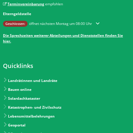
Terminvereinbarung
empfohlen
Elterngeldstelle
Klicken, um weitere Öffnungs- oder Schließzeiten auszublenden
öffnet nächsten Montag um 08:00 Uhr
Geschlossen:
Die Sprechzeiten weiterer Abteilungen und Dienststellen finden Sie
hier.
Quicklinks
Landrätinnen und Landräte
Bauen online
Solardachkataster
Katastrophen- und Zivilschutz
Lebensmittelbelehrungen
Geoportal