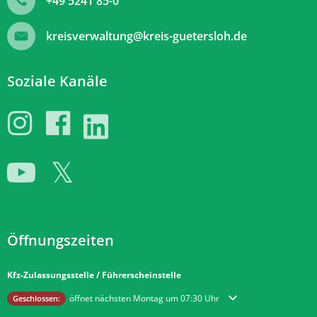
+49 5241 85-0
kreisverwaltung@kreis-guetersloh.de
Soziale Kanäle
Öffnungszeiten
Kfz-Zulassungsstelle / Führerscheinstelle
Klicken, um weitere Öffnungs- oder Schließzeiten auszublenden
öffnet nächsten Montag um 07:30 Uhr
Geschlossen: