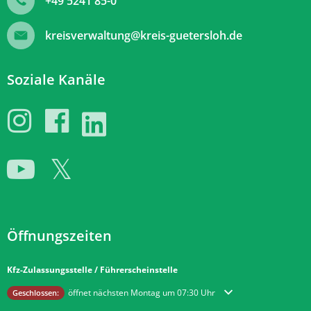
+49 5241 85-0
kreisverwaltung@kreis-guetersloh.de
Soziale Kanäle
Öffnungszeiten
Kfz-Zulassungsstelle / Führerscheinstelle
Klicken, um weitere Öffnungs- oder Schließzeiten auszublenden
öffnet nächsten Montag um 07:30 Uhr
Geschlossen: