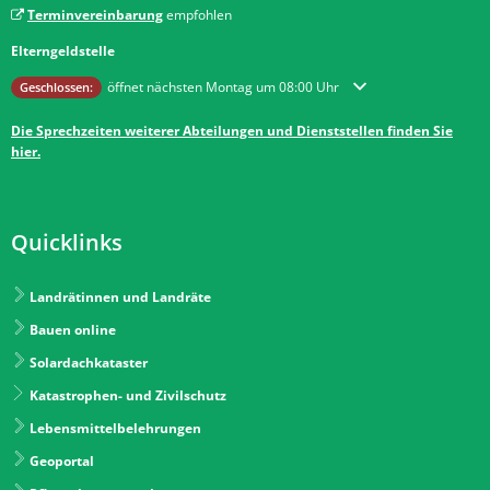
Terminvereinbarung
empfohlen
Elterngeldstelle
Klicken, um weitere Öffnungs- oder Schließzeiten auszublenden
öffnet nächsten Montag um 08:00 Uhr
Geschlossen:
Die Sprechzeiten weiterer Abteilungen und Dienststellen finden Sie
hier.
Quicklinks
Landrätinnen und Landräte
Bauen online
Solardachkataster
Katastrophen- und Zivilschutz
Lebensmittelbelehrungen
Geoportal