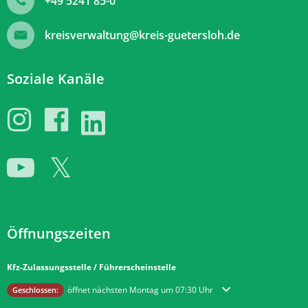
+49 5241 85-0
kreisverwaltung@kreis-guetersloh.de
Soziale Kanäle
Öffnungszeiten
Kfz-Zulassungsstelle / Führerscheinstelle
Klicken, um weitere Öffnungs- oder Schließzeiten auszublenden
öffnet nächsten Montag um 07:30 Uhr
Geschlossen: