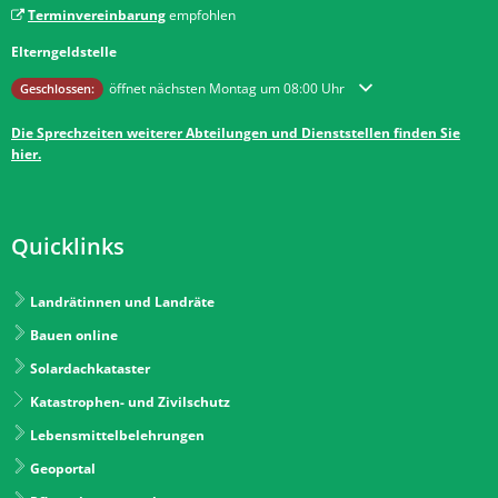
Terminvereinbarung
empfohlen
Elterngeldstelle
Klicken, um weitere Öffnungs- oder Schließzeiten auszublenden
öffnet nächsten Montag um 08:00 Uhr
Geschlossen:
Die Sprechzeiten weiterer Abteilungen und Dienststellen finden Sie
hier.
Quicklinks
Landrätinnen und Landräte
Bauen online
Solardachkataster
Katastrophen- und Zivilschutz
Lebensmittelbelehrungen
Geoportal