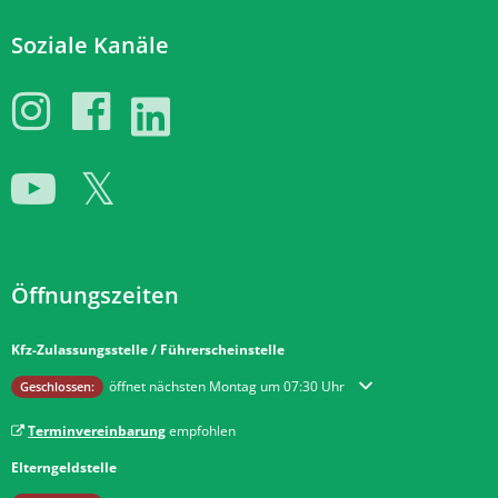
Soziale Kanäle
Öffnungszeiten
Kfz-Zulassungsstelle / Führerscheinstelle
Klicken, um weitere Öffnungs- oder Schließzeiten auszublenden
öffnet nächsten Montag um 07:30 Uhr
Geschlossen:
Terminvereinbarung
empfohlen
Elterngeldstelle