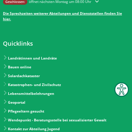
Klicken, um weitere Öffnungs- oder Schließzeiten auszublenden
öffnet nächsten Montag um 08:00 Uhr
Geschlossen:
Die Sprechzeiten weiterer Abteilungen und Dienststellen finden Sie
hier.
Quicklinks
Landrätinnen und Landräte
Bauen online
Solardachkataster
Katastrophen- und Zivilschutz
Lebensmittelbelehrungen
Geoportal
Pflegeeltern gesucht
Wendepunkt - Beratungsstelle bei sexualisierter Gewalt
Kontakt zur Abteilung Jugend