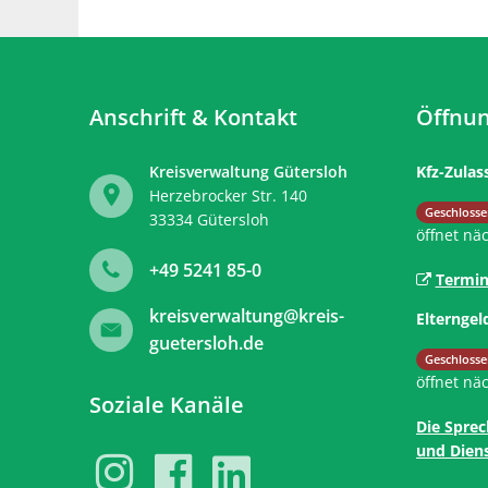
Anschrift & Kontakt
Öffnun
Kreisverwaltung Gütersloh
Kfz-Zulas
Herzebrocker Str. 140
Klicken, 
Geschlosse
33334
Gütersloh
öffnet nä
+49 5241 85-0
Termin
kreisverwaltung@kreis-
Elterngel
guetersloh.de
Klicken, 
Geschlosse
öffnet nä
Soziale Kanäle
Die Sprec
und Diens