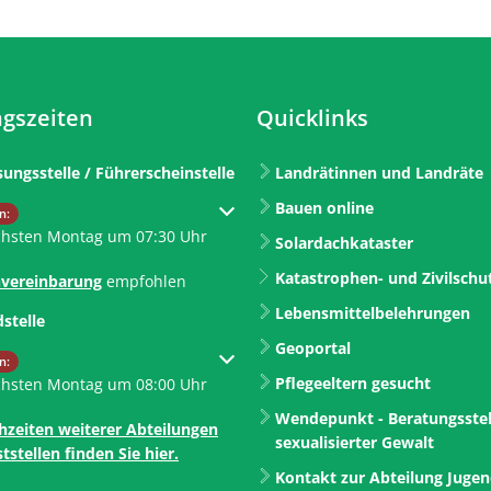
gszeiten
Quicklinks
sungsstelle / Führerscheinstelle
Landrätinnen und Landräte
Bauen online
um weitere Öffnungs- oder Schließzeiten auszublenden
n:
chsten Montag um 07:30 Uhr
Solardachkataster
Katastrophen- und Zivilschu
vereinbarung
empfohlen
Lebensmittelbelehrungen
dstelle
Geoportal
um weitere Öffnungs- oder Schließzeiten auszublenden
n:
Pflegeeltern gesucht
chsten Montag um 08:00 Uhr
Wendepunkt - Beratungsstel
hzeiten weiterer Abteilungen
sexualisierter Gewalt
tstellen finden Sie hier.
Kontakt zur Abteilung Juge