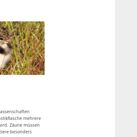
lassenschaften
astikflasche mehrere
 wird. Zäune müssen
tiere besonders