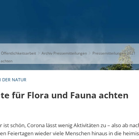
S
THEMEN
UNSER KREIS
KARRIERE
 Öffentlichkeitsarbeit
Archiv Pressemitteilungen
Pressemitteilungen 2021
 achten
N DER NATUR
te für Flora und Fauna achten
 ist schön, Corona lässt wenig Aktivitäten zu – also ab nac
n Feiertagen wieder viele Menschen hinaus in die heimis