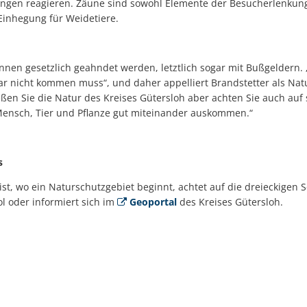
ungen reagieren. Zäune sind sowohl Elemente der Besucherlenkung
Einhegung für Weidetiere.
nnen gesetzlich geahndet werden, letztlich sogar mit Bußgeldern.
 gar nicht kommen muss“, und daher appelliert Brandstetter als N
en Sie die Natur des Kreises Gütersloh aber achten Sie auch auf s
Mensch, Tier und Pflanze gut miteinander auskommen.“
s
 ist, wo ein Naturschutzgebiet beginnt, achtet auf die dreieckigen
 oder informiert sich im
Geoportal
des Kreises Gütersloh.