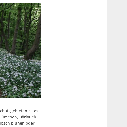
chutzgebieten ist es
rblümchen, Bärlauch
übsch blühen oder