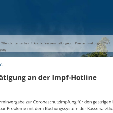
S
THEMEN
UNSER KREIS
KARRIERE
 Öffentlichkeitsarbeit
Archiv Pressemitteilungen
Pressemitteilungen 2021
igung
NG
tigung an der Impf-Hotline
erminvergabe zur Coronaschutzimpfung für den gestrigen 
enbar Probleme mit dem Buchungssystem der Kassenärztli