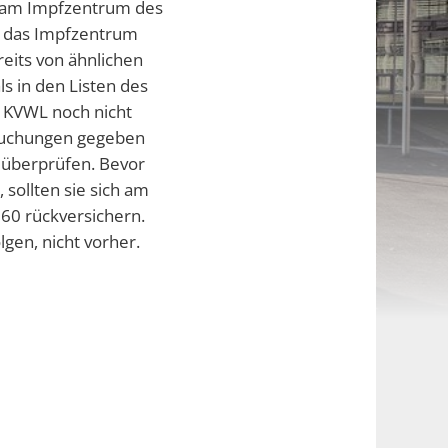
n am Impfzentrum des
an das Impfzentrum
reits von ähnlichen
s in den Listen des
 KVWL noch nicht
chbuchungen gegeben
u überprüfen. Bevor
sollten sie sich am
60 rückversichern.
gen, nicht vorher.