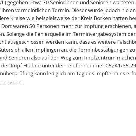
WL) gegeben. Etwa 70 Seniorinnen und Senioren wartete
f ihren vermeintlichen Termin. Dieser wurde jedoch nie 
ere Kreise wie beispielsweise der Kreis Borken hatten be
 Dort waren 50 Personen mehr zur Impfung erschienen, al
n. Solange die Fehlerquelle im Terminvergabesystem der
d nicht ausgeschlossen werden kann, dass es weitere Fals
 Gütersloh allen Impflingen an, die Terminbestätigungen z
 und Senioren also auf den Weg zum Impfzentrum machen, 
i der Impf-Hotline unter der Telefonnummer 05241/85-29
nüberprüfung kann lediglich am Tag des Impftermins erfol
LE GRUSCHKE