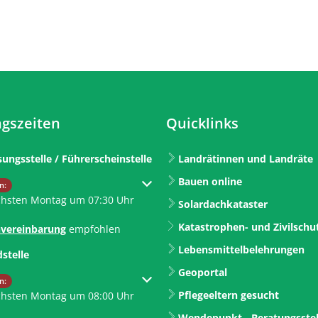
gszeiten
Quicklinks
sungsstelle / Führerscheinstelle
Landrätinnen und Landräte
Bauen online
um weitere Öffnungs- oder Schließzeiten auszublenden
n:
chsten Montag um 07:30 Uhr
Solardachkataster
Katastrophen- und Zivilschu
vereinbarung
empfohlen
Lebensmittelbelehrungen
dstelle
Geoportal
um weitere Öffnungs- oder Schließzeiten auszublenden
n:
Pflegeeltern gesucht
chsten Montag um 08:00 Uhr
Wendepunkt - Beratungsstel