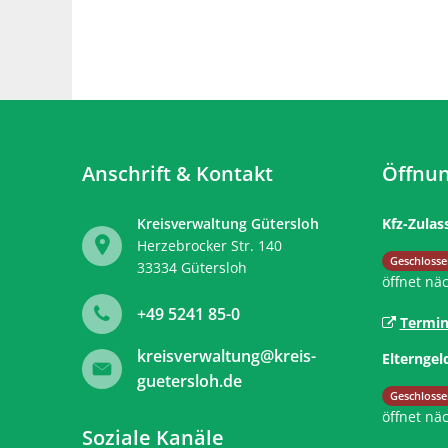
Anschrift & Kontakt
Öffnun
Kreisverwaltung Gütersloh
Kfz-Zulas
Herzebrocker Str. 140
Klicken, 
Geschlosse
33334
Gütersloh
öffnet nä
+49 5241 85-0
Termin
kreisverwaltung@kreis-
Elterngel
guetersloh.de
Klicken, 
Geschlosse
öffnet nä
Soziale Kanäle