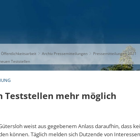
S
THEMEN
UNSER KREIS
KARRIERE
 Öffentlichkeitsarbeit
Archiv Pressemitteilungen
Pressemitteilungen 2021
neuen Teststellen
NUNG
 Teststellen mehr möglich
 Gütersloh weist aus gegebenem Anlass daraufhin, dass ke
en können. Täglich melden sich Dutzende von Interessent