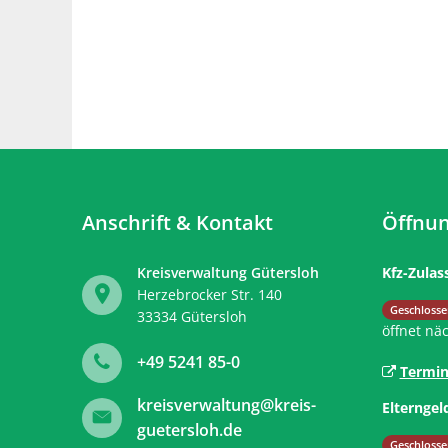
Anschrift & Kontakt
Öffnun
Kreisverwaltung Gütersloh
Kfz-Zulas
Herzebrocker Str. 140
Klicken, 
Geschlosse
33334
Gütersloh
öffnet nä
+49 5241 85-0
Termin
kreisverwaltung@kreis-
Elterngel
guetersloh.de
Klicken, 
Geschlosse