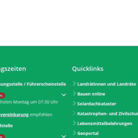
gszeiten
Quicklinks
sungsstelle / Führerscheinstelle
Landrätinnen und Landräte
Bauen online
um weitere Öffnungs- oder Schließzeiten auszublenden
n:
chsten Montag um 07:30 Uhr
Solardachkataster
Katastrophen- und Zivilschu
vereinbarung
empfohlen
Lebensmittelbelehrungen
dstelle
Geoportal
um weitere Öffnungs- oder Schließzeiten auszublenden
n: