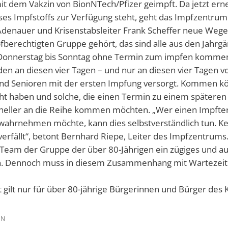
t dem Vakzin von BionNTech/Pfizer geimpft. Da jetzt erne
ses Impfstoffs zur Verfügung steht, geht das Impfzentrum
Adenauer und Krisenstabsleiter Frank Scheffer neue Weg
fberechtigten Gruppe gehört, das sind alle aus den Jahrgä
onnerstag bis Sonntag ohne Termin zum impfen kommen“
den an diesen vier Tagen – und nur an diesen vier Tagen v
nd Senioren mit der ersten Impfung versorgt. Kommen kön
t haben und solche, die einen Termin zu einem späteren
neller an die Reihe kommen möchten. „Wer einen Impfter
wahrnehmen möchte, kann dies selbstverständlich tun. Ke
erfällt“, betont Bernhard Riepe, Leiter des Impfzentrums.
Team der Gruppe der über 80-Jährigen ein zügiges und a
. Dennoch muss in diesem Zusammenhang mit Wartezeit
gilt nur für über 80-jährige Bürgerinnen und Bürger des 
EN