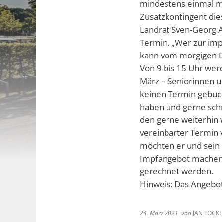
mindestens einmal mi
Zusatzkontingent die
Landrat Sven-Georg 
Termin. „Wer zur imp
kann vom morgigen D
Von 9 bis 15 Uhr wer
März – Seniorinnen u
keinen Termin gebuch
haben und gerne sch
den gerne weiterhin 
vereinbarter Termin v
möchten er und sein 
Impfangebot machen
gerechnet werden.
Hinweis: Das Angebot 
24. März 2021
von
JAN FOCK