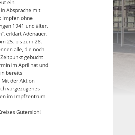
ut ein
 in Absprache mit
e: Impfen ohne
ngen 1941 und älter,
, erklärt Adenauer.
om 25. bis zum 28.
nen alle, die noch
 Zeitpunkt gebucht
min im April hat und
in bereits
 Mit der Aktion
uch vorgezogenes
en im Impfzentrum
Kreises Gütersloh!