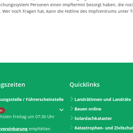
uchungssystem Personen einen Impftermin besorgt haben, die noc
. Wer noch Fragen hat, kann die Hotline des Impfzentrums unter 
gszeiten
Quicklinks
sungsstelle / Führerscheinstelle
Landrätinnen und Landräte
Bauen online
um weitere Öffnungs- oder Schließzeiten auszublenden
n:
chsten Freitag um 07:30 Uhr
Solardachkataster
Katastrophen- und Zivilschu
vereinbarung
empfohlen