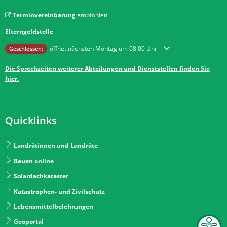
Terminvereinbarung
empfohlen
Elterngeldstelle
Klicken, um weitere Öffnungs- oder Schließzeiten auszublenden
öffnet nächsten Montag um 08:00 Uhr
Geschlossen:
Die Sprechzeiten weiterer Abteilungen und Dienststellen finden Sie
hier.
Quicklinks
Landrätinnen und Landräte
Bauen online
Solardachkataster
Katastrophen- und Zivilschutz
Lebensmittelbelehrungen
Geoportal