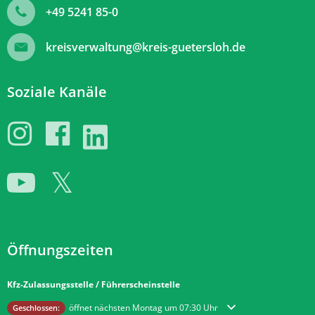
+49 5241 85-0
kreisverwaltung@kreis-guetersloh.de
Soziale Kanäle
Öffnungszeiten
Kfz-Zulassungsstelle / Führerscheinstelle
Klicken, um weitere Öffnungs- oder Schließzeiten auszublenden
öffnet nächsten Montag um 07:30 Uhr
Geschlossen: