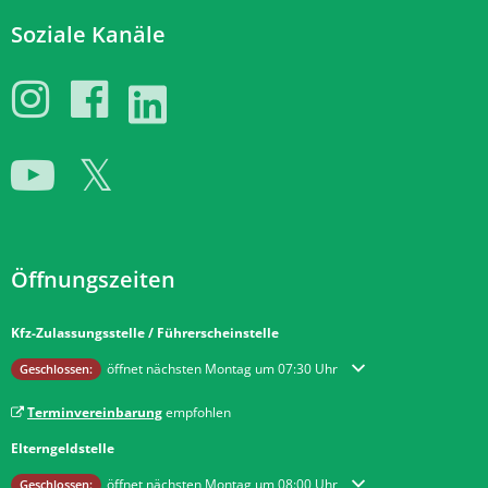
Soziale Kanäle
Öffnungszeiten
Kfz-Zulassungsstelle / Führerscheinstelle
Klicken, um weitere Öffnungs- oder Schließzeiten auszublenden
öffnet nächsten Montag um 07:30 Uhr
Geschlossen:
Terminvereinbarung
empfohlen
Elterngeldstelle
Klicken, um weitere Öffnungs- oder Schließzeiten auszublenden
öffnet nächsten Montag um 08:00 Uhr
Geschlossen: