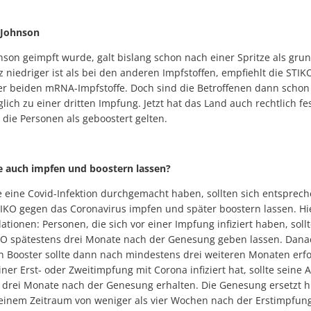
&Johnson
son geimpft wurde, galt bislang schon nach einer Spritze als gru
 niedriger ist als bei den anderen Impfstoffen, empfiehlt die STIK
r beiden mRNA-Impfstoffe. Doch sind die Betroffenen dann schon 
glich zu einer dritten Impfung. Jetzt hat das Land auch rechtlich fe
 die Personen als geboostert gelten.
e auch impfen und boostern lassen?
e eine Covid-Infektion durchgemacht haben, sollten sich entsprec
KO gegen das Coronavirus impfen und später boostern lassen. Hie
ationen: Personen, die sich vor einer Impfung infiziert haben, sollt
KO spätestens drei Monate nach der Genesung geben lassen. Danach
n Booster sollte dann nach mindestens drei weiteren Monaten erfo
ner Erst- oder Zweitimpfung mit Corona infiziert hat, sollte seine
 drei Monate nach der Genesung erhalten. Die Genesung ersetzt hi
einem Zeitraum von weniger als vier Wochen nach der Erstimpfung i