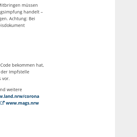
itbringen müssen
ungsimpfung handelt –
gen. Achtung: Bei
weisdokument
R-Code bekommen hat,
der Impfstelle
 vor.
nd weitere
.land.nrw/corona
r
www.mags.nrw