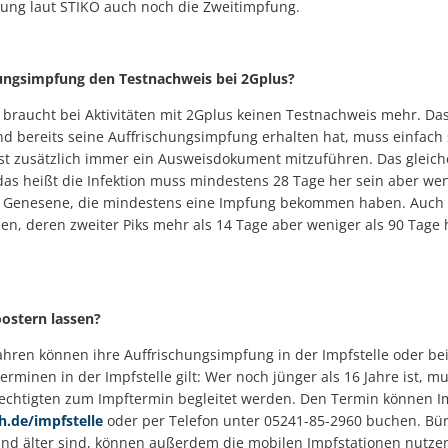
ung laut STIKO auch noch die Zweitimpfung.
hungsimpfung den Testnachweis bei 2Gplus?
t, braucht bei Aktivitäten mit 2Gplus keinen Testnachweis mehr. Das
d bereits seine Auffrischungsimpfung erhalten hat, muss einfach
ist zusätzlich immer ein Ausweisdokument mitzuführen. Das gleich
das heißt die Infektion muss mindestens 28 Tage her sein aber wen
r Genesene, die mindestens eine Impfung bekommen haben. Auch f
en, deren zweiter Piks mehr als 14 Tage aber weniger als 90 Tage h
oostern lassen?
Jahren können ihre Auffrischungsimpfung in der Impfstelle oder be
Terminen in der Impfstelle gilt: Wer noch jünger als 16 Jahre ist, m
chtigten zum Impftermin begleitet werden. Den Termin können Im
h.de/impfstelle
oder per Telefon unter 05241-85-2960 buchen. Bü
und älter sind, können außerdem die mobilen Impfstationen nutzen.