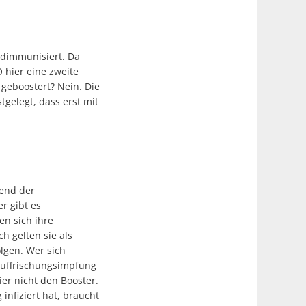
ndimmunisiert. Da
O hier eine zweite
geboostert? Nein. Die
stgelegt, dass erst mit
hend der
r gibt es
en sich ihre
 gelten sie als
lgen. Wer sich
 Auffrischungsimpfung
er nicht den Booster.
nfiziert hat, braucht