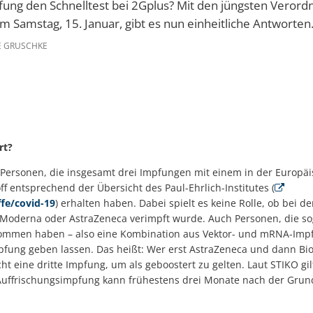
fung den Schnelltest bei 2Gplus? Mit den jüngsten Veror
m Samstag, 15. Januar, gibt es nun einheitliche Antworten.
E GRUSCHKE
rt?
n Personen, die insgesamt drei Impfungen mit einem in der Europä
f entsprechend der Übersicht des Paul-Ehrlich-Institutes (
fe/covid-19
) erhalten haben. Dabei spielt es keine Rolle, ob bei d
Moderna oder AstraZeneca verimpft wurde. Auch Personen, die s
men haben – also eine Kombination aus Vektor- und mRNA-Impfsto
pfung geben lassen. Das heißt: Wer erst AstraZeneca und dann B
 eine dritte Impfung, um als geboostert zu gelten. Laut STIKO gilt 
 Auffrischungsimpfung kann frühestens drei Monate nach der Gr