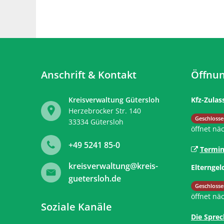
Anschrift & Kontakt
Öffnun
Kreisverwaltung Gütersloh
Kfz-Zulas
Herzebrocker Str. 140
Klicken, 
Geschlosse
33334
Gütersloh
öffnet nä
+49 5241 85-0
Termin
kreisverwaltung@kreis-
Elterngel
guetersloh.de
Klicken, 
Geschlosse
öffnet nä
Soziale Kanäle
Die Sprec