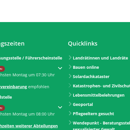
gszeiten
Quicklinks
sungsstelle / Führerscheinstelle
Landrätinnen und Landräte
Bauen online
um weitere Öffnungs- oder Schließzeiten auszublenden
n:
chsten Montag um 07:30 Uhr
Solardachkataster
Katastrophen- und Zivilschu
vereinbarung
empfohlen
Lebensmittelbelehrungen
dstelle
Geoportal
um weitere Öffnungs- oder Schließzeiten auszublenden
n:
Pflegeeltern gesucht
chsten Montag um 08:00 Uhr
Wendepunkt - Beratungsstel
hzeiten weiterer Abteilungen
sexualisierter Gewalt