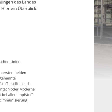
dnungen des Landes
 Hier ein Überblick:
ischen Union
en ersten beiden
ogenannte
ff – sollten sich
iontech oder Moderna
bei allen Impfstoff-
undimmunisierung