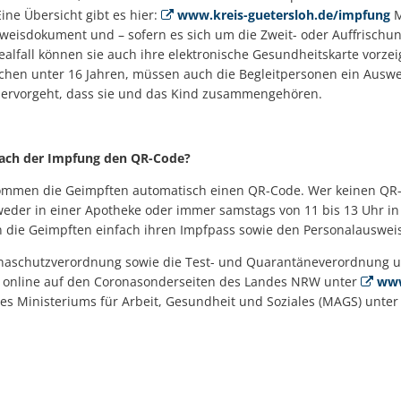
Eine Übersicht gibt es hier:
www.kreis-guetersloh.de/impfung
M
usweisdokument und – sofern es sich um die Zweit- oder Auffrisch
ealfall können sie auch ihre elektronische Gesundheitskarte vorzei
chen unter 16 Jahren, müssen auch die Begleitpersonen ein Aus
hervorgeht, dass sie und das Kind zusammengehören.
ch der Impfung den QR-Code?
ekommen die Geimpften automatisch einen QR-Code. Wer keinen Q
weder in einer Apotheke oder immer samstags von 11 bis 13 Uhr in 
n die Geimpften einfach ihren Impfpass sowie den Personalausweis
onaschutzverordnung sowie die Test- und Quarantäneverordnung u
s online auf den Coronasonderseiten des Landes NRW unter
www
des Ministeriums für Arbeit, Gesundheit und Soziales (MAGS) unte