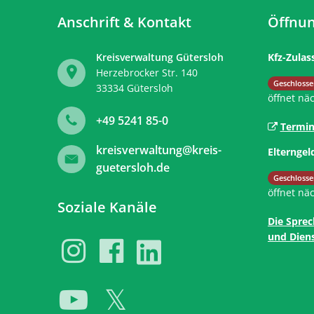
Anschrift & Kontakt
Öffnun
Kreisverwaltung Gütersloh
Kfz-Zulas
Herzebrocker Str. 140
Klicken, 
Geschlosse
33334
Gütersloh
öffnet nä
+49 5241 85-0
Termin
kreisverwaltung@kreis-
Elterngel
guetersloh.de
Klicken, 
Geschlosse
öffnet nä
Soziale Kanäle
Die Sprec
und Diens