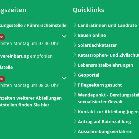
gszeiten
Quicklinks
sungsstelle / Führerscheinstelle
Landrätinnen und Landräte
Bauen online
um weitere Öffnungs- oder Schließzeiten auszublenden
n:
chsten Montag um 07:30 Uhr
Solardachkataster
Katastrophen- und Zivilschu
vereinbarung
empfohlen
Lebensmittelbelehrungen
dstelle
Geoportal
um weitere Öffnungs- oder Schließzeiten auszublenden
n:
Pflegeeltern gesucht
chsten Montag um 08:00 Uhr
Wendepunkt - Beratungsstel
hzeiten weiterer Abteilungen
sexualisierter Gewalt
tstellen finden Sie hier.
Kontakt zur Abteilung Juge
Antrag auf Ratenzahlung
Ausschreibungsverfahren