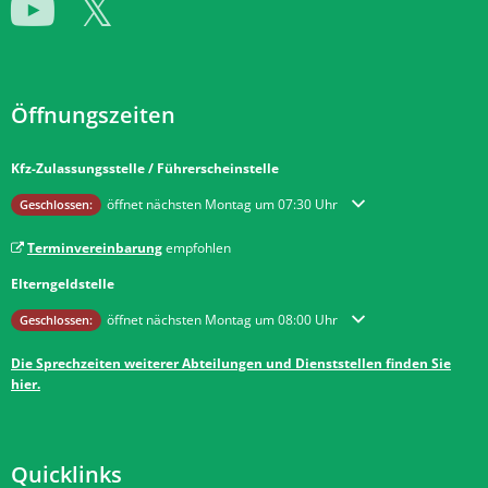
Öffnungszeiten
Kfz-Zulassungsstelle / Führerscheinstelle
Klicken, um weitere Öffnungs- oder Schließzeiten auszublenden
öffnet nächsten Montag um 07:30 Uhr
Geschlossen:
Terminvereinbarung
empfohlen
Elterngeldstelle
Klicken, um weitere Öffnungs- oder Schließzeiten auszublenden
öffnet nächsten Montag um 08:00 Uhr
Geschlossen:
Die Sprechzeiten weiterer Abteilungen und Dienststellen finden Sie
hier.
Quicklinks