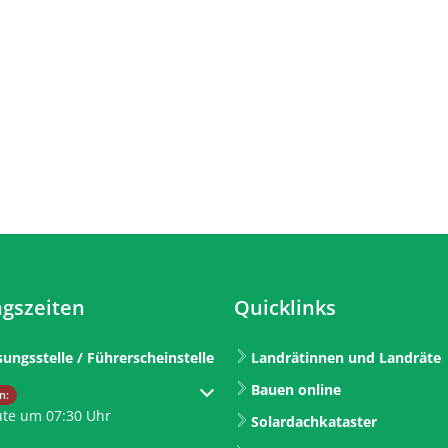
gszeiten
Quicklinks
sungsstelle / Führerscheinstelle
Landrätinnen und Landräte
Bauen online
um weitere Öffnungs- oder Schließzeiten auszublenden
n:
ute um 07:30 Uhr
Solardachkataster