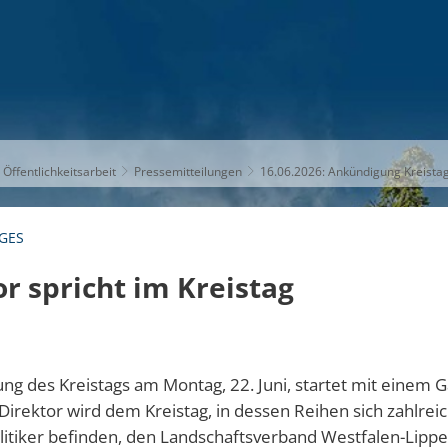
S
THEMEN
UNSER KREIS
KARRIERE
 Öffentlichkeitsarbeit
Pressemitteilungen
16.06.2026: Ankündigung Kreista
AGES
r spricht im Kreistag
zung des Kreistags am Montag, 22. Juni, startet mit einem G
rektor wird dem Kreistag, in dessen Reihen sich zahlrei
litiker befinden, den Landschaftsverband Westfalen-Lippe 