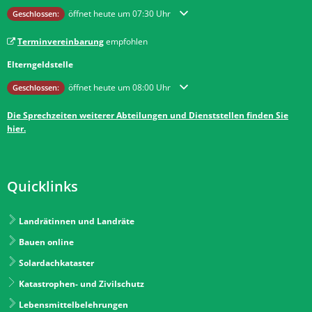
Klicken, um weitere Öffnungs- oder Schließzeiten auszublenden
öffnet heute um 07:30 Uhr
Geschlossen:
Terminvereinbarung
empfohlen
Elterngeldstelle
Klicken, um weitere Öffnungs- oder Schließzeiten auszublenden
öffnet heute um 08:00 Uhr
Geschlossen:
Die Sprechzeiten weiterer Abteilungen und Dienststellen finden Sie
hier.
Quicklinks
Landrätinnen und Landräte
Bauen online
Solardachkataster
Katastrophen- und Zivilschutz
Lebensmittelbelehrungen