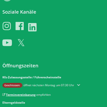
Soziale Kanäle
Öffnungszeiten
Kfz-Zulassungsstelle / Führerscheinstelle
Klicken, um weitere Öffnungs- oder Schließzeiten auszublenden
öffnet nächsten Montag um 07:30 Uhr
Geschlossen:
Terminvereinbarung
empfohlen
Elterngeldstelle