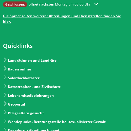
Klicken, um weitere Öffnungs- oder Schließzeiten auszublenden
öffnet nächsten Montag um 08:00 Uhr
Geschlossen:
Die Sprechzeiten weiterer Abteilungen und Dienststellen finden Sie
hier.
Quicklinks
Landrätinnen und Landräte
Bauen online
Solardachkataster
Katastrophen- und Zivilschutz
Lebensmittelbelehrungen
Geoportal
Pflegeeltern gesucht
Wendepunkt - Beratungsstelle bei sexualisierter Gewalt
Kontakt zur Abteilung Jugend