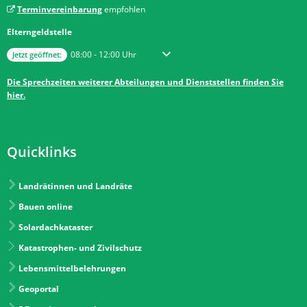
Terminvereinbarung
empfohlen
Elterngeldstelle
Klicken, um weitere Öffnungs- oder Schließzeiten auszublenden
Von 08:00 bis 12:00 Uhr
08:00
-
12:00
Uhr
Jetzt geöffnet:
Die Sprechzeiten weiterer Abteilungen und Dienststellen finden Sie
hier.
Quicklinks
Landrätinnen und Landräte
Bauen online
Solardachkataster
Katastrophen- und Zivilschutz
Lebensmittelbelehrungen
Geoportal