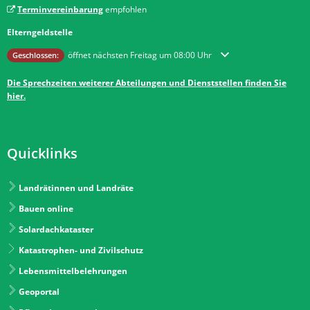
Terminvereinbarung
empfohlen
Elterngeldstelle
Klicken, um weitere Öffnungs- oder Schließzeiten auszublenden
öffnet nächsten Freitag um 08:00 Uhr
Geschlossen:
Die Sprechzeiten weiterer Abteilungen und Dienststellen finden Sie
hier.
Quicklinks
Landrätinnen und Landräte
Bauen online
Solardachkataster
Katastrophen- und Zivilschutz
Lebensmittelbelehrungen
Geoportal