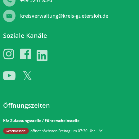
+49 5241 85-0
kreisverwaltung@kreis-guetersloh.de
Soziale Kanäle
Öffnungszeiten
Kfz-Zulassungsstelle / Führerscheinstelle
Klicken, um weitere Öffnungs- oder Schließzeiten auszublenden
öffnet nächsten Freitag um 07:30 Uhr
Geschlossen: