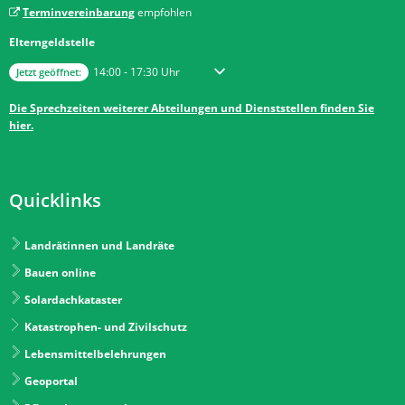
Terminvereinbarung
empfohlen
Elterngeldstelle
Klicken, um weitere Öffnungs- oder Schließzeiten auszublenden
Von 14:00 bis 17:30 Uhr
14:00
-
17:30
Uhr
Jetzt geöffnet:
Die Sprechzeiten weiterer Abteilungen und Dienststellen finden Sie
hier.
Quicklinks
Landrätinnen und Landräte
Bauen online
Solardachkataster
Katastrophen- und Zivilschutz
Lebensmittelbelehrungen
Geoportal