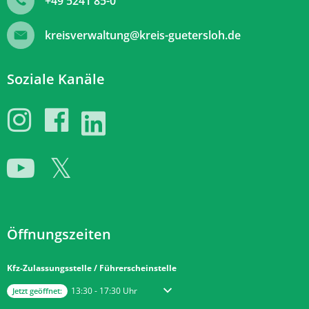
+49 5241 85-0
kreisverwaltung@kreis-guetersloh.de
Soziale Kanäle
Öffnungszeiten
Kfz-Zulassungsstelle / Führerscheinstelle
Klicken, um weitere Öffnungs- oder Schließzeiten auszublenden
Von 13:30 bis 17:30 Uhr
13:30
-
17:30
Uhr
Jetzt geöffnet: