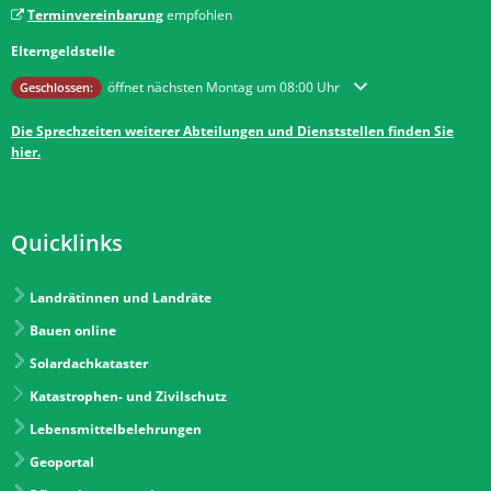
Terminvereinbarung
empfohlen
Elterngeldstelle
Klicken, um weitere Öffnungs- oder Schließzeiten auszublenden
öffnet nächsten Montag um 08:00 Uhr
Geschlossen:
Die Sprechzeiten weiterer Abteilungen und Dienststellen finden Sie
hier.
Quicklinks
Landrätinnen und Landräte
Bauen online
Solardachkataster
Katastrophen- und Zivilschutz
Lebensmittelbelehrungen
Geoportal