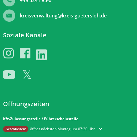
+49 5241 85-0
kreisverwaltung@kreis-guetersloh.de
Soziale Kanäle
Öffnungszeiten
Kfz-Zulassungsstelle / Führerscheinstelle
Klicken, um weitere Öffnungs- oder Schließzeiten auszublenden
öffnet nächsten Montag um 07:30 Uhr
Geschlossen: