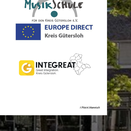
Kreis Gütersloh
Plein Hannah