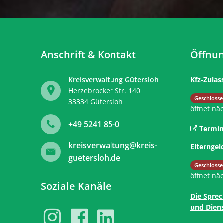
Anschrift & Kontakt
Öffnun
Kreisverwaltung Gütersloh
Kfz-Zulas
Herzebrocker Str. 140
Klicken, 
Geschlosse
33334
Gütersloh
öffnet nä
+49 5241 85-0
Termin
kreisverwaltung@kreis-
Elterngel
guetersloh.de
Klicken, 
Geschlosse
öffnet nä
Soziale Kanäle
Die Sprec
und Diens