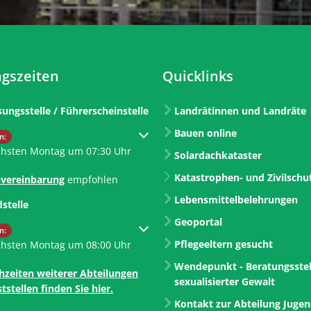
gszeiten
Quicklinks
sungsstelle / Führerscheinstelle
Landrätinnen und Landräte
Bauen online
um weitere Öffnungs- oder Schließzeiten auszublenden
n:
chsten Montag um 07:30 Uhr
Solardachkataster
Katastrophen- und Zivilschu
vereinbarung
empfohlen
Lebensmittelbelehrungen
dstelle
Geoportal
um weitere Öffnungs- oder Schließzeiten auszublenden
n:
Pflegeeltern gesucht
chsten Montag um 08:00 Uhr
Wendepunkt - Beratungsstel
hzeiten weiterer Abteilungen
sexualisierter Gewalt
tstellen finden Sie hier.
Kontakt zur Abteilung Juge