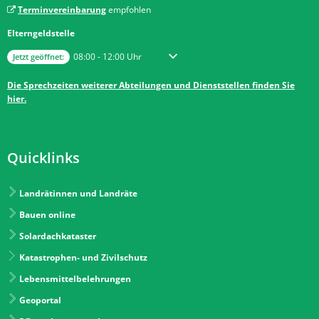
Terminvereinbarung
empfohlen
Elterngeldstelle
Klicken, um weitere Öffnungs- oder Schließzeiten auszublenden
Von 08:00 bis 12:00 Uhr
08:00
-
12:00
Uhr
Jetzt geöffnet:
Die Sprechzeiten weiterer Abteilungen und Dienststellen finden Sie
hier.
Quicklinks
Landrätinnen und Landräte
Bauen online
Solardachkataster
Katastrophen- und Zivilschutz
Lebensmittelbelehrungen
Geoportal