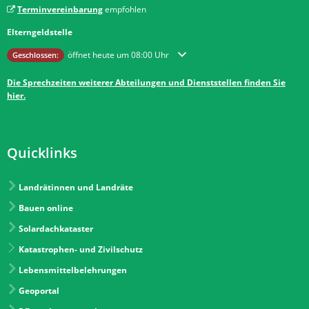
Terminvereinbarung
empfohlen
Elterngeldstelle
Klicken, um weitere Öffnungs- oder Schließzeiten auszublenden
öffnet heute um 08:00 Uhr
Geschlossen:
Die Sprechzeiten weiterer Abteilungen und Dienststellen finden Sie
hier.
Quicklinks
Landrätinnen und Landräte
Bauen online
Solardachkataster
Katastrophen- und Zivilschutz
Lebensmittelbelehrungen
Geoportal