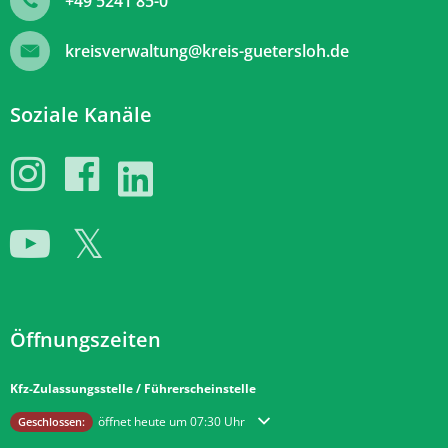
+49 5241 85-0
kreisverwaltung@kreis-guetersloh.de
Soziale Kanäle
Öffnungszeiten
Kfz-Zulassungsstelle / Führerscheinstelle
Klicken, um weitere Öffnungs- oder Schließzeiten auszublenden
öffnet heute um 07:30 Uhr
Geschlossen: