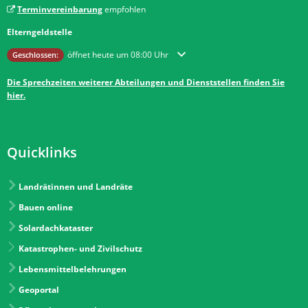
Terminvereinbarung
empfohlen
Elterngeldstelle
Klicken, um weitere Öffnungs- oder Schließzeiten auszublenden
öffnet heute um 08:00 Uhr
Geschlossen:
Die Sprechzeiten weiterer Abteilungen und Dienststellen finden Sie
hier.
Quicklinks
Landrätinnen und Landräte
Bauen online
Solardachkataster
Katastrophen- und Zivilschutz
Lebensmittelbelehrungen
Geoportal