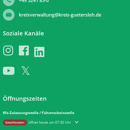
+49 5241 85-0
kreisverwaltung@kreis-guetersloh.de
Soziale Kanäle
Öffnungszeiten
Kfz-Zulassungsstelle / Führerscheinstelle
Klicken, um weitere Öffnungs- oder Schließzeiten auszublenden
öffnet heute um 07:30 Uhr
Geschlossen: