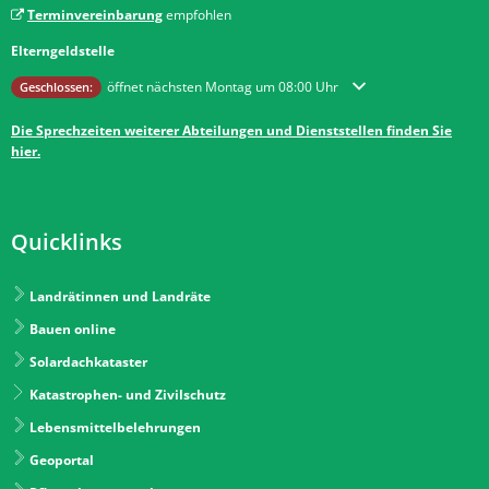
Terminvereinbarung
empfohlen
Elterngeldstelle
Klicken, um weitere Öffnungs- oder Schließzeiten auszublenden
öffnet nächsten Montag um 08:00 Uhr
Geschlossen:
Die Sprechzeiten weiterer Abteilungen und Dienststellen finden Sie
hier.
Quicklinks
Landrätinnen und Landräte
Bauen online
Solardachkataster
Katastrophen- und Zivilschutz
Lebensmittelbelehrungen
Geoportal