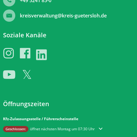
+49 5241 85-0
kreisverwaltung@kreis-guetersloh.de
Soziale Kanäle
Öffnungszeiten
Kfz-Zulassungsstelle / Führerscheinstelle
Klicken, um weitere Öffnungs- oder Schließzeiten auszublenden
öffnet nächsten Montag um 07:30 Uhr
Geschlossen: