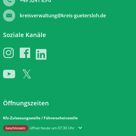
+49 5241 85-0
kreisverwaltung@kreis-guetersloh.de
Soziale Kanäle
Öffnungszeiten
Kfz-Zulassungsstelle / Führerscheinstelle
Klicken, um weitere Öffnungs- oder Schließzeiten auszublenden
öffnet heute um 07:30 Uhr
Geschlossen: