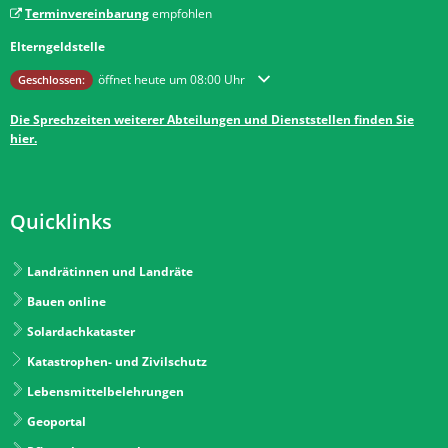
Terminvereinbarung
empfohlen
Elterngeldstelle
Klicken, um weitere Öffnungs- oder Schließzeiten auszublenden
öffnet heute um 08:00 Uhr
Geschlossen:
Die Sprechzeiten weiterer Abteilungen und Dienststellen finden Sie
hier.
Quicklinks
Landrätinnen und Landräte
Bauen online
Solardachkataster
Katastrophen- und Zivilschutz
Lebensmittelbelehrungen
Geoportal