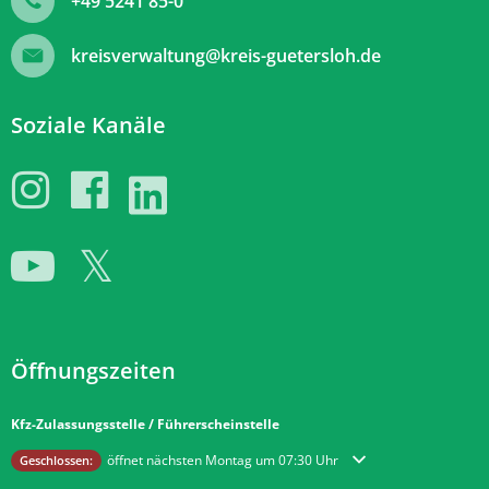
+49 5241 85-0
kreisverwaltung@kreis-guetersloh.de
Soziale Kanäle
Öffnungszeiten
Kfz-Zulassungsstelle / Führerscheinstelle
Klicken, um weitere Öffnungs- oder Schließzeiten auszublenden
öffnet nächsten Montag um 07:30 Uhr
Geschlossen: