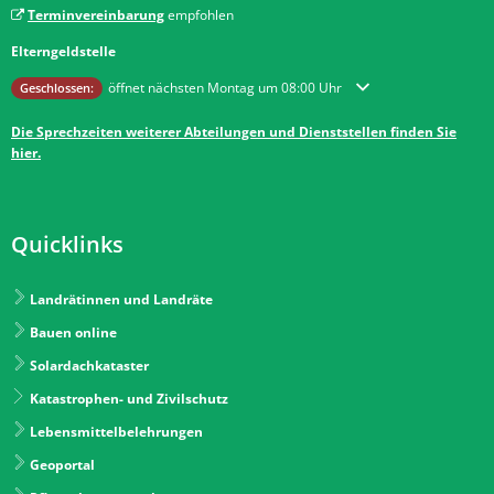
Terminvereinbarung
empfohlen
Elterngeldstelle
Klicken, um weitere Öffnungs- oder Schließzeiten auszublenden
öffnet nächsten Montag um 08:00 Uhr
Geschlossen:
Die Sprechzeiten weiterer Abteilungen und Dienststellen finden Sie
hier.
Quicklinks
Landrätinnen und Landräte
Bauen online
Solardachkataster
Katastrophen- und Zivilschutz
Lebensmittelbelehrungen
Geoportal