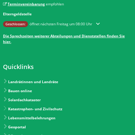
Terminvereinbarung
empfohlen
Elterngeldstelle
Klicken, um weitere Öffnungs- oder Schließzeiten auszublenden
öffnet nächsten Freitag um 08:00 Uhr
Geschlossen:
Die Sprechzeiten weiterer Abteilungen und Dienststellen finden Sie
hier.
Quicklinks
Landrätinnen und Landräte
Bauen online
Solardachkataster
Katastrophen- und Zivilschutz
Lebensmittelbelehrungen
Geoportal