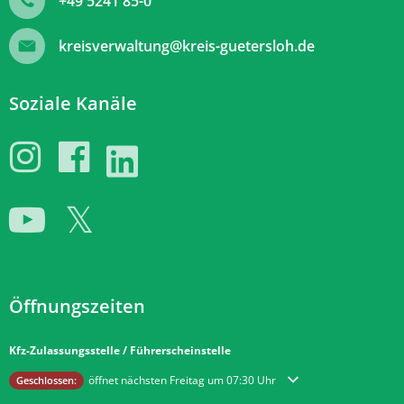
+49 5241 85-0
kreisverwaltung@kreis-guetersloh.de
Soziale Kanäle
Öffnungszeiten
Kfz-Zulassungsstelle / Führerscheinstelle
Klicken, um weitere Öffnungs- oder Schließzeiten auszublenden
öffnet nächsten Freitag um 07:30 Uhr
Geschlossen: