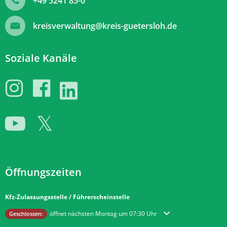
+49 5241 85-0
kreisverwaltung@kreis-guetersloh.de
Soziale Kanäle
Öffnungszeiten
Kfz-Zulassungsstelle / Führerscheinstelle
Klicken, um weitere Öffnungs- oder Schließzeiten auszublenden
öffnet nächsten Montag um 07:30 Uhr
Geschlossen: