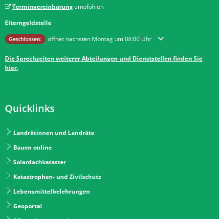
Terminvereinbarung
empfohlen
Elterngeldstelle
Klicken, um weitere Öffnungs- oder Schließzeiten auszublenden
öffnet nächsten Montag um 08:00 Uhr
Geschlossen:
Die Sprechzeiten weiterer Abteilungen und Dienststellen finden Sie
hier.
Quicklinks
Landrätinnen und Landräte
Bauen online
Solardachkataster
Katastrophen- und Zivilschutz
Lebensmittelbelehrungen
Geoportal