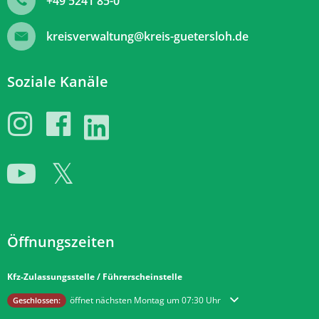
+49 5241 85-0
kreisverwaltung@kreis-guetersloh.de
Soziale Kanäle
Öffnungszeiten
Kfz-Zulassungsstelle / Führerscheinstelle
Klicken, um weitere Öffnungs- oder Schließzeiten auszublenden
öffnet nächsten Montag um 07:30 Uhr
Geschlossen: