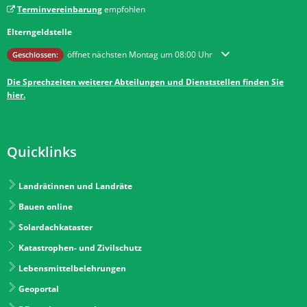
Terminvereinbarung
empfohlen
Elterngeldstelle
Klicken, um weitere Öffnungs- oder Schließzeiten auszublenden
öffnet nächsten Montag um 08:00 Uhr
Geschlossen:
Die Sprechzeiten weiterer Abteilungen und Dienststellen finden Sie
hier.
Quicklinks
Landrätinnen und Landräte
Bauen online
Solardachkataster
Katastrophen- und Zivilschutz
Lebensmittelbelehrungen
Geoportal