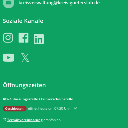
kreisverwaltung@kreis-guetersloh.de
Soziale Kanäle
Öffnungszeiten
Kfz-Zulassungsstelle / Führerscheinstelle
Klicken, um weitere Öffnungs- oder Schließzeiten auszublenden
öffnet heute um 07:30 Uhr
Geschlossen:
Terminvereinbarung
empfohlen