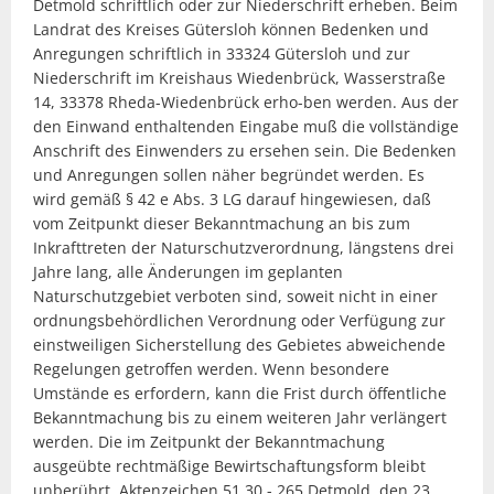
Detmold schriftlich oder zur Niederschrift erheben. Beim
Landrat des Kreises Gütersloh können Bedenken und
Anregungen schriftlich in 33324 Gütersloh und zur
Niederschrift im Kreishaus Wiedenbrück, Wasserstraße
14, 33378 Rheda-Wiedenbrück erho-ben werden. Aus der
den Einwand enthaltenden Eingabe muß die vollständige
Anschrift des Einwenders zu ersehen sein. Die Bedenken
und Anregungen sollen näher begründet werden. Es
wird gemäß § 42 e Abs. 3 LG darauf hingewiesen, daß
vom Zeitpunkt dieser Bekanntmachung an bis zum
Inkrafttreten der Naturschutzverordnung, längstens drei
Jahre lang, alle Änderungen im geplanten
Naturschutzgebiet verboten sind, soweit nicht in einer
ordnungsbehördlichen Verordnung oder Verfügung zur
einstweiligen Sicherstellung des Gebietes abweichende
Regelungen getroffen werden. Wenn besondere
Umstände es erfordern, kann die Frist durch öffentliche
Bekanntmachung bis zu einem weiteren Jahr verlängert
werden. Die im Zeitpunkt der Bekanntmachung
ausgeübte rechtmäßige Bewirtschaftungsform bleibt
unberührt. Aktenzeichen 51.30 - 265 Detmold, den 23.