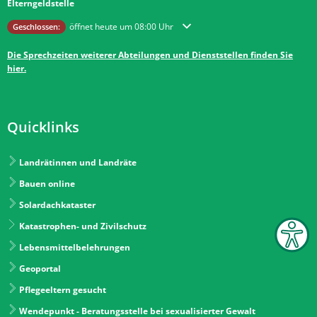
Elterngeldstelle
Klicken, um weitere Öffnungs- oder Schließzeiten auszublenden
öffnet heute um 08:00 Uhr
Geschlossen:
Die Sprechzeiten weiterer Abteilungen und Dienststellen finden Sie
hier.
Quicklinks
Landrätinnen und Landräte
Bauen online
Solardachkataster
Katastrophen- und Zivilschutz
Lebensmittelbelehrungen
Geoportal
Pflegeeltern gesucht
Wendepunkt - Beratungsstelle bei sexualisierter Gewalt