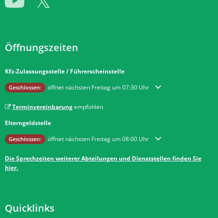
Öffnungszeiten
Kfz-Zulassungsstelle / Führerscheinstelle
Klicken, um weitere Öffnungs- oder Schließzeiten auszublenden
öffnet nächsten Freitag um 07:30 Uhr
Geschlossen:
Terminvereinbarung
empfohlen
Elterngeldstelle
Klicken, um weitere Öffnungs- oder Schließzeiten auszublenden
öffnet nächsten Freitag um 08:00 Uhr
Geschlossen:
Die Sprechzeiten weiterer Abteilungen und Dienststellen finden Sie
hier.
Quicklinks