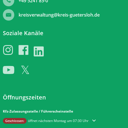
+49 5241 85-0
kreisverwaltung@kreis-guetersloh.de
Soziale Kanäle
Öffnungszeiten
Kfz-Zulassungsstelle / Führerscheinstelle
Klicken, um weitere Öffnungs- oder Schließzeiten auszublenden
öffnet nächsten Montag um 07:30 Uhr
Geschlossen: