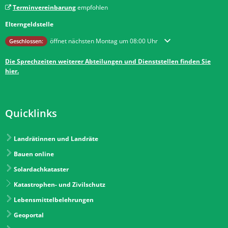
Terminvereinbarung
empfohlen
Elterngeldstelle
Klicken, um weitere Öffnungs- oder Schließzeiten auszublenden
öffnet nächsten Montag um 08:00 Uhr
Geschlossen:
Die Sprechzeiten weiterer Abteilungen und Dienststellen finden Sie
hier.
Quicklinks
Landrätinnen und Landräte
Bauen online
Solardachkataster
Katastrophen- und Zivilschutz
Lebensmittelbelehrungen
Geoportal