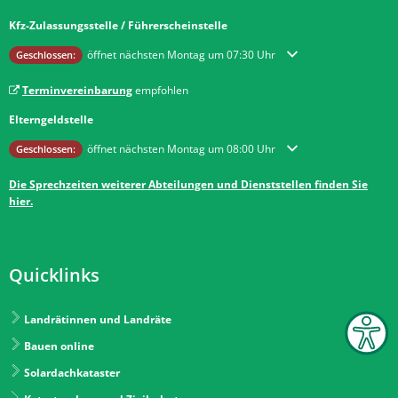
Kfz-Zulassungsstelle / Führerscheinstelle
Klicken, um weitere Öffnungs- oder Schließzeiten auszublenden
öffnet nächsten Montag um 07:30 Uhr
Geschlossen:
Terminvereinbarung
empfohlen
Elterngeldstelle
Klicken, um weitere Öffnungs- oder Schließzeiten auszublenden
öffnet nächsten Montag um 08:00 Uhr
Geschlossen:
Die Sprechzeiten weiterer Abteilungen und Dienststellen finden Sie
hier.
Quicklinks
Landrätinnen und Landräte
Bauen online
Solardachkataster