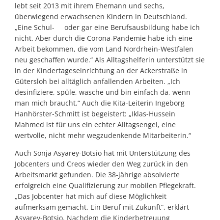
lebt seit 2013 mit ihrem Ehemann und sechs,
überwiegend erwachsenen Kindern in Deutschland.
„Eine Schul- oder gar eine Berufsausbildung habe ich
nicht. Aber durch die Corona-Pandemie habe ich eine
Arbeit bekommen, die vom Land Nordrhein-Westfalen
neu geschaffen wurde.“ Als Alltagshelferin unterstützt sie
in der Kindertageseinrichtung an der Ackerstraße in
Gütersloh bei alltäglich anfallenden Arbeiten. „Ich
desinfiziere, spüle, wasche und bin einfach da, wenn
man mich braucht.“ Auch die Kita-Leiterin Ingeborg
Hanhörster-Schmitt ist begeistert: „Iklas-Hussein
Mahmed ist für uns ein echter Alltagsengel, eine
wertvolle, nicht mehr wegzudenkende Mitarbeiterin.“
Auch Sonja Asyarey-Botsio hat mit Unterstützung des
Jobcenters und Creos wieder den Weg zurück in den
Arbeitsmarkt gefunden. Die 38-jährige absolvierte
erfolgreich eine Qualifizierung zur mobilen Pflegekraft.
„Das Jobcenter hat mich auf diese Möglichkeit
aufmerksam gemacht. Ein Beruf mit Zukunft“, erklärt
Asyarey-Botsio. Nachdem die Kinderbetreuung