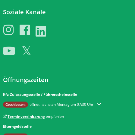
Soziale Kanäle
Öffnungszeiten
Kfz-Zulassungsstelle / Führerscheinstelle
Klicken, um weitere Öffnungs- oder Schließzeiten auszublenden
öffnet nächsten Montag um 07:30 Uhr
Geschlossen:
Terminvereinbarung
empfohlen
Elterngeldstelle