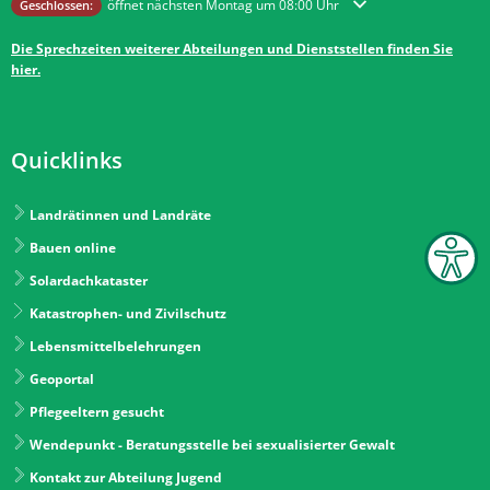
Klicken, um weitere Öffnungs- oder Schließzeiten auszublenden
öffnet nächsten Montag um 08:00 Uhr
Geschlossen:
Die Sprechzeiten weiterer Abteilungen und Dienststellen finden Sie
hier.
Quicklinks
Landrätinnen und Landräte
Bauen online
Solardachkataster
Katastrophen- und Zivilschutz
Lebensmittelbelehrungen
Geoportal
Pflegeeltern gesucht
Wendepunkt - Beratungsstelle bei sexualisierter Gewalt
Kontakt zur Abteilung Jugend