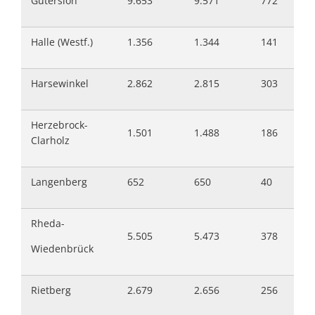
Gütersloh
9.653
9.571
772
Halle (Westf.)
1.356
1.344
141
Harsewinkel
2.862
2.815
303
Herzebrock-
1.501
1.488
186
Clarholz
Langenberg
652
650
40
Rheda-
5.505
5.473
378
Wiedenbrück
Rietberg
2.679
2.656
256